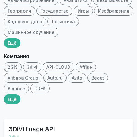
Администрирование
Аналитика
Безопасность
География
Государство
Игры
Изображения
Кадровое дело
Логистика
Машинное обучение
Ещё
Компания
2GIS
3divi
API-CLOUD
Affise
Alibaba Group
Auto.ru
Avito
Beget
Binance
CDEK
Ещё
3DiVi Image API